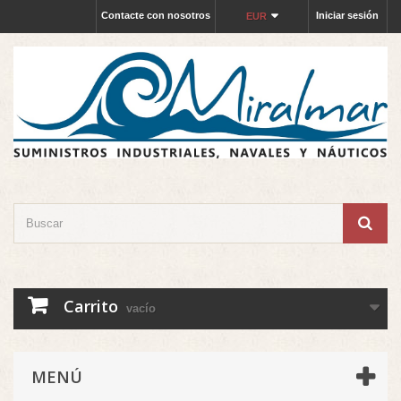
Contacte con nosotros
Iniciar sesión
EUR
Carrito
vacío
MENÚ