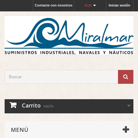
Contacte con nosotros
Iniciar sesión
EUR
Carrito
vacío
MENÚ