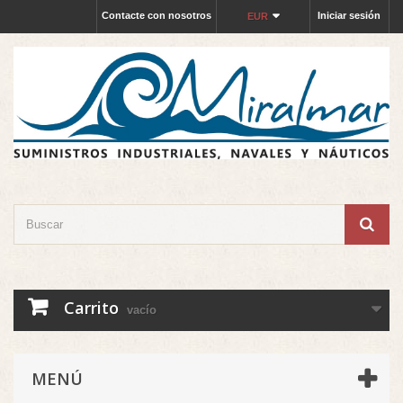
Contacte con nosotros
Iniciar sesión
EUR
Carrito
vacío
MENÚ